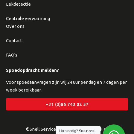
Lekdetectie
Centrale verwarming
Over ons
Contact
FAQ's
Spoedopdracht melden?
Voor spoedaanvragen zijn wij 24 uur per dag en 7 dagen per
week bereikbaar.
+31 (0)85 743 02 57
©Snell Service
Privacyverklaring
Cookies
Hulp nodig?
Stuur ons