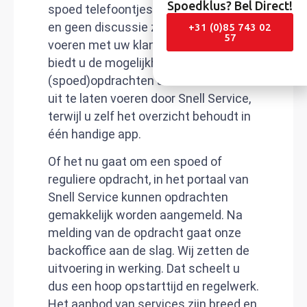
Spoedklus? Bel Direct!
spoed telefoontjes meer met vragen
en geen discussie zelf meer hoeft te
+31 (0)85 743 02
57
voeren met uw klanten? Het Portaal
biedt u de mogelijkheid om al uw
(spoed)opdrachten aan te nemen en
uit te laten voeren door Snell Service,
terwijl u zelf het overzicht behoudt in
één handige app.
Of het nu gaat om een spoed of
reguliere opdracht, in het portaal van
Snell Service kunnen opdrachten
gemakkelijk worden aangemeld. Na
melding van de opdracht gaat onze
backoffice aan de slag. Wij zetten de
uitvoering in werking. Dat scheelt u
dus een hoop opstarttijd en regelwerk.
Het aanbod van services zijn breed en