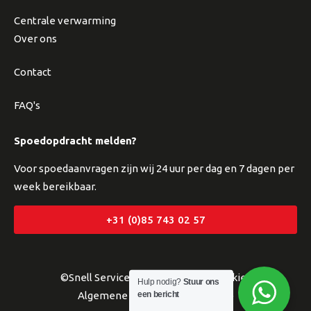
Centrale verwarming
Over ons
Contact
FAQ's
Spoedopdracht melden?
Voor spoedaanvragen zijn wij 24 uur per dag en 7 dagen per
week bereikbaar.
+31 (0)85 743 02 57
©Snell Service
Privacyverklaring
Cookies
Hulp nodig?
Stuur ons
een bericht
Algemene voorwaarden
Sitemap