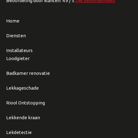
Beoordeling
door klanten:
4.9
/
5
246
beoordelingen
Home
Diensten
Installateurs
Loodgieter
Badkamer renovatie
Lekkageschade
Riool Ontstopping
Lekkende kraan
Lekdetectie