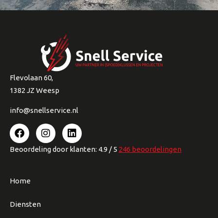
Flevolaan 60,
1382 JZ Weesp
info@snellservice.nl
Beoordeling
door klanten:
4.9
/
5
246
beoordelingen
Home
Diensten