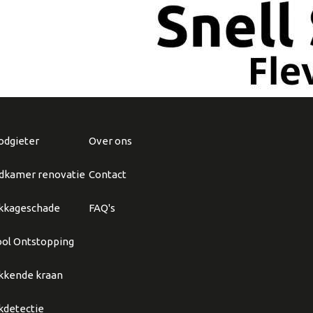
odgieter
Over ons
dkamer renovatie
Contact
kkageschade
FAQ's
ool Ontstopping
kkende kraan
kdetectie