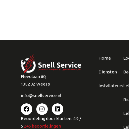
Home
Lo
Diensten
Ba
Flevolaan 60,
1382 JZ Weesp
Installateurs
Le
info@snellservice.nl
Ri
Le
Beoordeling
door klanten:
4.9
/
5
246
beoordelingen
Le