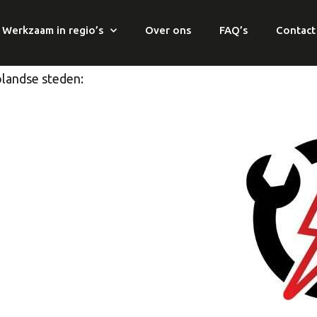
Werkzaam in regio’s
Over ons
FAQ’s
Contact
 in provincie Flevoland
olandse steden: