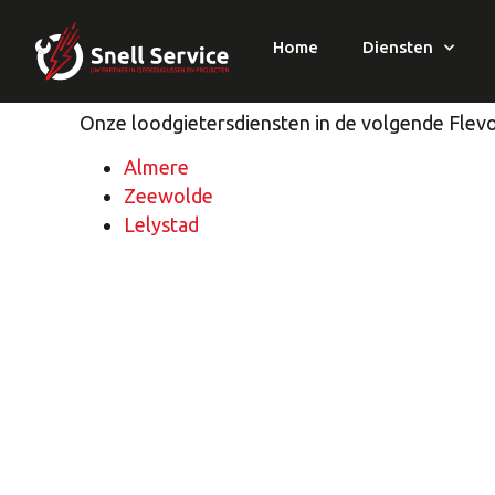
Home
Diensten
Snell Service loodgieters
Onze loodgietersdiensten in de volgende Flev
Almere
Zeewolde
Lelystad