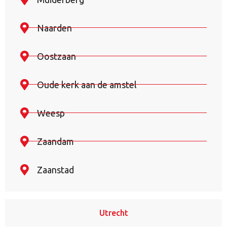
Naarden
Oostzaan
Oude kerk aan de amstel
Weesp
Zaandam
Zaanstad
Utrecht