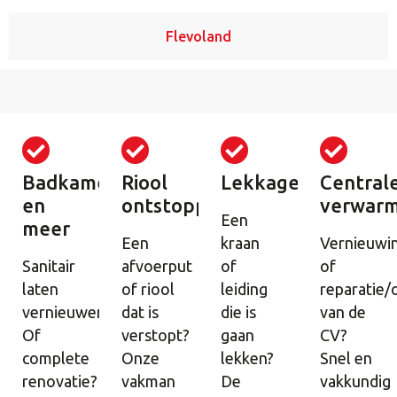
Flevoland
Badkamer
Riool
Lekkage
Central
en
ontstopping
verwarm
Een
meer
Een
kraan
Vernieuwi
Sanitair
afvoerput
of
of
laten
of riool
leiding
reparatie
vernieuwen?
dat is
die is
van de
Of
verstopt?
gaan
CV?
complete
Onze
lekken?
Snel en
renovatie?
vakman
De
vakkundig