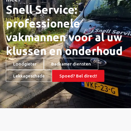
Snell Service:
professionele
vakmannen voor al uw
klussen en onderhoud
Loodgieter
Badkamer diensten
Lekkageschade
Spoed? Bel direct!