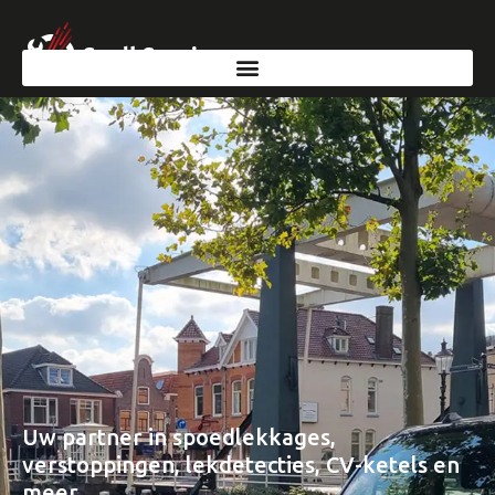
Uw partner in spoedlekkages,
verstoppingen, lekdetecties, CV-ketels en
meer