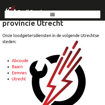
Snell Service loodgieters in
provincie Utrecht
Onze loodgietersdiensten in de volgende Utrechtse
steden:
Abcoude
Baarn
Eemnes
Utrecht