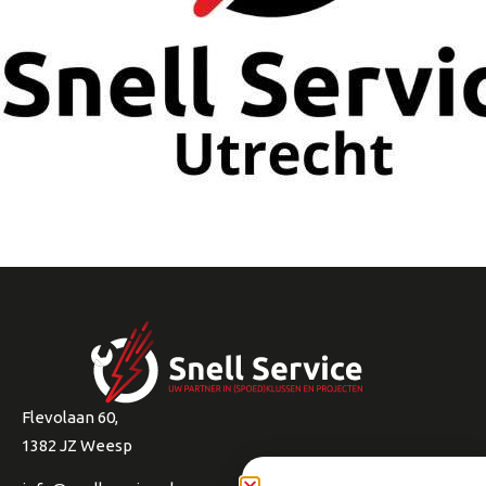
Flevolaan 60,
1382 JZ Weesp