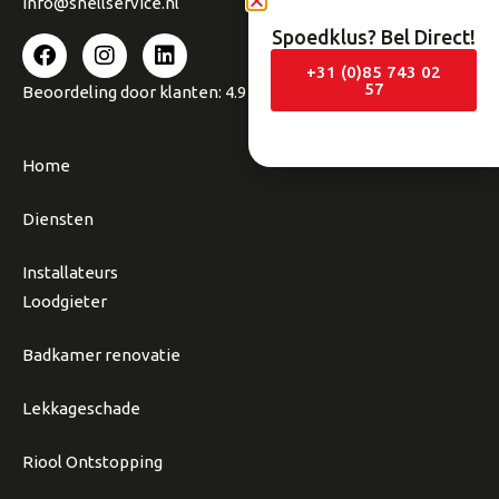
info@snellservice.nl
Spoedklus? Bel Direct!
+31 (0)85 743 02
57
Beoordeling
door klanten:
4.9
/
5
246
beoordelingen
Home
Diensten
Installateurs
Loodgieter
Badkamer renovatie
Lekkageschade
Riool Ontstopping