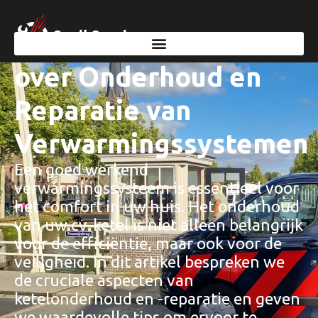
Essentiële Informatie
over Onderhoud en
Reparatie van
Verwarmingssystemen
Een goed werkend
verwarmingssysteem is essentieel voor
het comfort in uw huis. Het onderhoud
van uw cv-ketel is niet alleen belangrijk
voor de efficiëntie, maar ook voor de
veiligheid. In dit artikel bespreken we
de cruciale aspecten van
ketelonderhoud en -reparatie en geven
we waardevolle tips om ervoor te