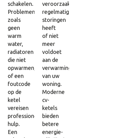
schakelen.
veroorzaakt,
Problemen
regelmatig
zoals
storingen
geen
heeft
warm
of niet
water,
meer
radiatoren
voldoet
die niet
aan de
opwarmen,
verwarmingsbehoeften
of een
van uw
foutcode
woning.
op de
Moderne
ketel
cv-
vereisen
ketels
professionele
bieden
hulp.
betere
Een
energie-