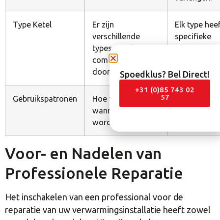
Type Ketel
Er zijn
Elk type hee
verschillende
specifieke
types, zoals
onderhouds
combiketels en
doorstroomketels.
Spoedklus? Bel Direct!
+31 (0)85 743 02
57
Gebruikspatronen
Hoe vaak en
Intensief ge
wanneer de ketel
leiden tot sn
wordt gebruikt.
slijtage.
Voor- en Nadelen van
Professionele Reparatie
Het inschakelen van een professional voor de
reparatie van uw verwarmingsinstallatie heeft zowel