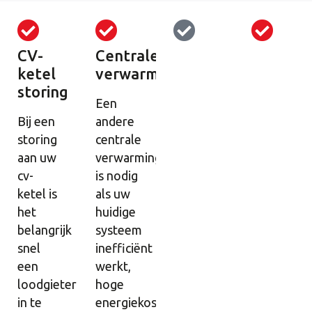
CV-
Centrale
ketel
verwarming
storing
Een
Bij een
andere
storing
centrale
aan uw
verwarming
cv-
is nodig
ketel is
als uw
het
huidige
belangrijk
systeem
snel
inefficiënt
een
werkt,
loodgieter
hoge
in te
energiekosten