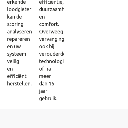
erkende
efficiëntie,
loodgieter
duurzaamheid
kan de
en
storing
comfort.
analyseren,
Overweeg
repareren
vervanging
en uw
ook bij
systeem
verouderde
veilig
technologie
en
of na
efficiënt
meer
herstellen.
dan 15
jaar
gebruik.