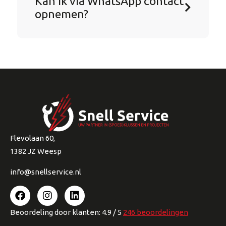
Kan ik via WhatsApp contact
opnemen?
Flevolaan 60,
1382 JZ Weesp
info@snellservice.nl
Beoordeling
door klanten:
4.9
/
5
246
beoordelingen