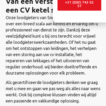
Van een verstopt riool tot
+31 (0)85 743 02
57
een CV ketel storing
Onze loodgieters van Snell Service beschikken
over een breed scala aan kennis en ervaring om u
professioneel van dienst te zijn. Dankzij deze
veelzijdigheid kunt u bij ons terecht voor vrijwel
alle loodgieterswerkzaamheden. Of het nu gaat
om het ontstoppen van leidingen, het verhelpen
van een storing aan uw cv-installatie, het
repareren van lekkages of het uitvoeren van
regulier onderhoud. wij bieden doeltreffende en
duurzame oplossingen voor elk probleem.
Als gecertificeerde loodgieters denken we graag
met u mee en gaan we pas weg als alles naar wens
werkt. Ook bij complexe klussen vinden wij altijd
een passende en vakkundige oplossing.