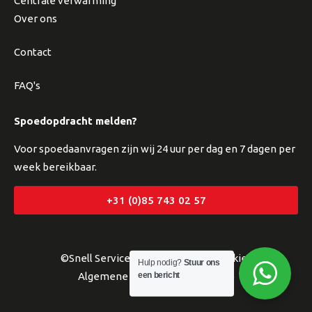
Centrale verwarming
Over ons
Contact
FAQ's
Spoedopdracht melden?
Voor spoedaanvragen zijn wij 24 uur per dag en 7 dagen per
week bereikbaar.
+31 (0)85 743 02 57
©Snell Service
Privacyverklaring
Cookies
Hulp nodig?
Stuur ons
een bericht
Algemene voorwaarden
Sitemap