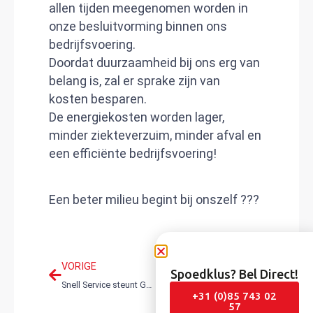
allen tijden meegenomen worden in
onze besluitvorming binnen ons
bedrijfsvoering.
Doordat duurzaamheid bij ons erg van
belang is, zal er sprake zijn van
kosten besparen.
De energiekosten worden lager,
minder ziekteverzuim, minder afval en
een efficiënte bedrijfsvoering!
Een beter milieu begint bij onszelf ???
VORIGE
VOLGENDE
Spoedklus? Bel Direct!
Snell Service steunt Goodwill!
Loodgieter: alles wat je moet weten voor een goede keuze
+31 (0)85 743 02
57