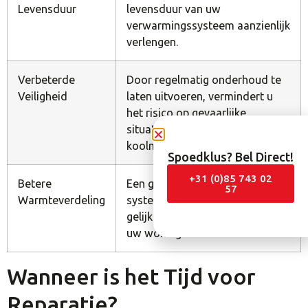
Levensduur
levensduur van uw
verwarmingssysteem aanzienlijk
verlengen.
Verbeterde
Door regelmatig onderhoud te
Veiligheid
laten uitvoeren, vermindert u
het risico op gevaarlijke
situaties zoals
koolmonoxidelekkage.
Spoedklus? Bel Direct!
+31 (0)85 743 02
Betere
Een goed onderhouden
57
Warmteverdeling
systeem zorgt voor een
gelijkmatige warmteverdeling in
uw woning.
Wanneer is het Tijd voor
Reparatie?