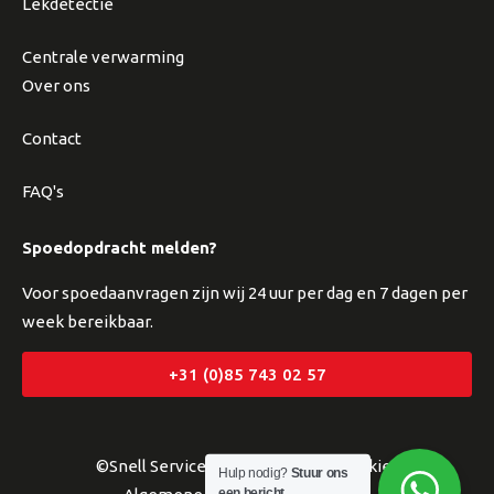
Lekdetectie
Centrale verwarming
Over ons
Contact
FAQ's
Spoedopdracht melden?
Voor spoedaanvragen zijn wij 24 uur per dag en 7 dagen per
week bereikbaar.
+31 (0)85 743 02 57
©Snell Service
Privacyverklaring
Cookies
Hulp nodig?
Stuur ons
een bericht